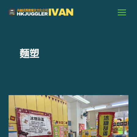
跳
至
主
要
內
容
麵塑