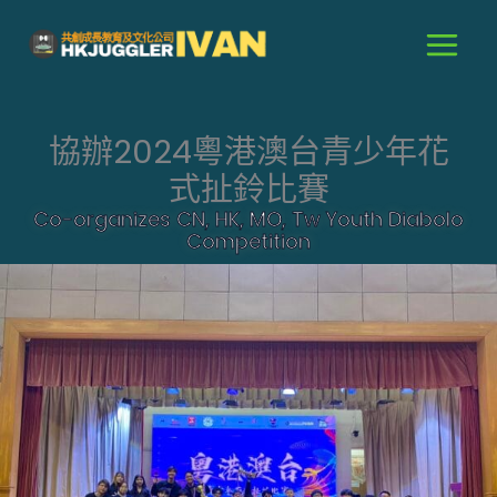
跳
至
主
要
內
協辦2024粵港澳台青少年花
容
式扯鈴比賽
Co-organizes CN, HK, MO, Tw Youth Diabolo
Competition