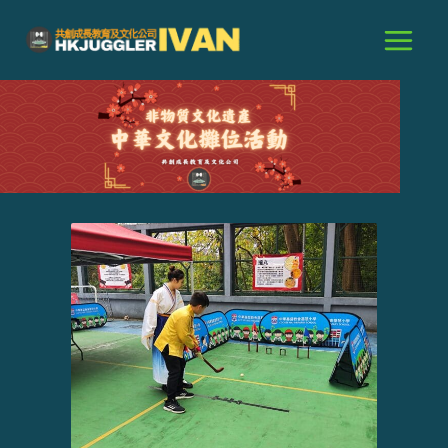
跳
至
主
要
內
容