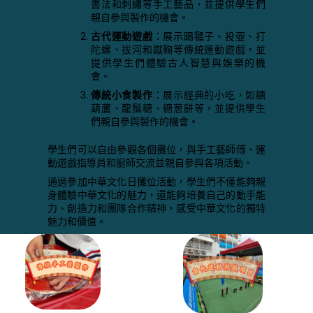
書法和刺繡等手工藝品，並提供學生們
親自參與製作的機會。
古代運動遊戲
：展示踢毽子、投壺、打
陀螺、拔河和蹴鞠等傳統運動遊戲，並
提供學生們體驗古人智慧與娛樂的機
會。
傳統小食製作
：展示經典的小吃，如糖
葫蘆、龍鬚糖、糖葱餅等，並提供學生
們親自參與製作的機會。
學生們可以自由參觀各個攤位，與手工藝師傅、運
動遊戲指導員和廚師交流並親自參與各項活動。
通過參加中華文化日攤位活動，學生們不僅能夠親
身體驗中華文化的魅力，還能夠培養自己的動手能
力、創造力和團隊合作精神，感受中華文化的獨特
魅力和價值。