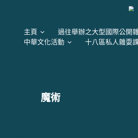
跳
至
主
主頁
過往舉辦之大型國際公開
要
中華文化活動
十八區私人雜耍
內
容
魔術