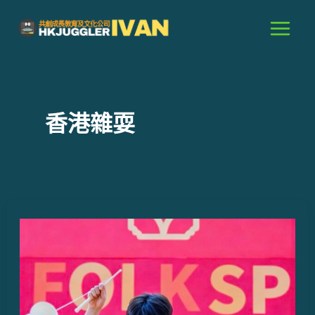
跳
至
主
要
內
容
香港雜耍