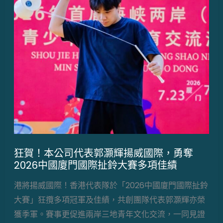
狂賀！本公司代表郭灝輝揚威國際，勇奪
2026中國廈門國際扯鈴大賽多項佳績
港將揚威國際！香港代表隊於「2026中國廈門國際扯鈴
大賽」狂攬多項冠軍及佳績，共創團隊代表郭灝輝亦榮
獲季軍。賽事更促進兩岸三地青年文化交流，一同見證