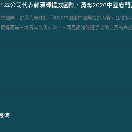
！本公司代表郭灝輝揚威國際，勇奪2026中國廈
揚威國際！香港代表隊於「2026中國廈門國際扯鈴大賽」狂攬
更促進兩岸三地青年文化交流，一同見證港隊選手突破自我的高
表演