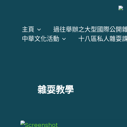
跳
至
主
主頁
過往舉辦之大型國際公開
要
中華文化活動
十八區私人雜耍
內
容
雜耍教學