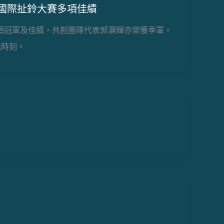
門國際扯鈴大賽多項佳績
多項冠軍及佳績，共創團隊代表郭灝輝亦榮獲季軍。
光時刻。