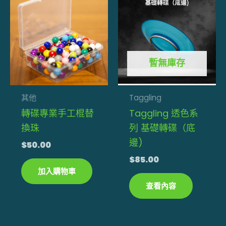
暫無庫存
其他
Taggling
轉碟專業手工棍替
Taggling 透色系
換珠
列 基礎轉碟（底
邊)
$
50.00
$
85.00
加入購物車
查看內容