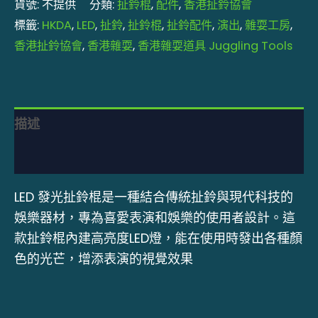
貨號:
不提供
分類:
扯鈴棍
,
配件
,
香港扯鈴協會
標籤:
HKDA
,
LED
,
扯鈴
,
扯鈴棍
,
扯鈴配件
,
演出
,
雜耍工房
,
香港扯鈴協會
,
香港雜耍
,
香港雜耍道具 Juggling Tools
描述
額外資訊
LED 發光扯鈴棍是一種結合傳統扯鈴與現代科技的
娛樂器材，專為喜愛表演和娛樂的使用者設計。這
款扯鈴棍內建高亮度LED燈，能在使用時發出各種顏
色的光芒，增添表演的視覺效果