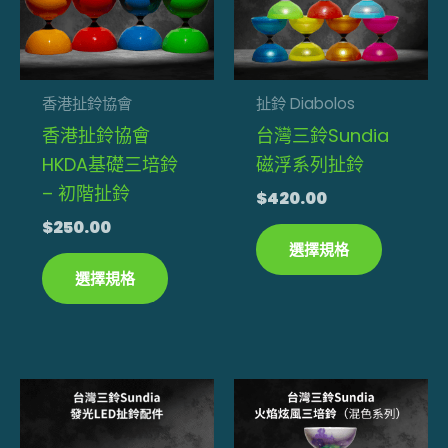
多
多
種
種
款
款
式。
式。
香港扯鈴協會
扯鈴 Diabolos
可
可
香港扯鈴協會
台灣三鈴Sundia
在
在
HKDA基礎三培鈴
磁浮系列扯鈴
產
產
– 初階扯鈴
$
420.00
品
品
$
250.00
頁
頁
選擇規格
面
面
選擇規格
選
選
擇
擇
選
選
此
項
項
產