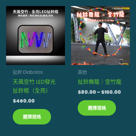
價
此
此
格
產
產
範
品
品
圍：
$80.0
有
有
到
多
多
$150.
種
種
款
款
式。
式。
扯鈴 Diabolos
其他
可
可
天風空竹 LED發光
扯鈴舞龍｜空竹龍
在
在
扯鈴棍（全亮）
$
80.00
–
$
150.00
產
產
$
460.00
品
品
選擇規格
頁
頁
選擇規格
面
面
選
選