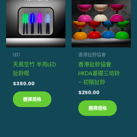
產
產
品
品
有
有
多
多
種
種
款
款
式。
式。
LED
香港扯鈴協會
可
可
天風空竹 半亮LED
香港扯鈴協會
在
在
扯鈴棍
HKDA基礎三培鈴
產
產
– 初階扯鈴
$
380.00
品
品
$
250.00
頁
頁
選擇規格
面
面
選擇規格
選
選
擇
擇
選
選