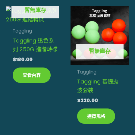
擇
擇
暫無庫存
此
選
選
產
項
項
品
Taggling
有
Taggling 透色系
多
列 250G 進階轉碟
暫無庫存
種
$
180.00
款
式。
Taggling
查看內容
可
Taggling 基礎拋
在
波套裝
產
$
220.00
品
頁
選擇規格
面
選