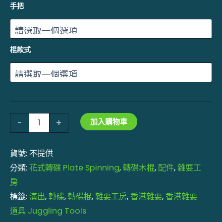
手把
棍款式
加入購物車
-
+
貨號:
不提供
分類:
花式轉碟 Plate Spinning
,
轉碟木棍
,
配件
,
雜耍工
房
標籤:
演出
,
轉碟
,
轉碟棍
,
雜耍工房
,
香港雜耍
,
香港雜耍
道具 Juggling Tools