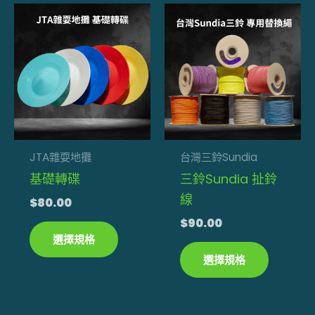
此
此
項
項
產
產
品
品
有
有
多
多
種
種
款
款
式。
式。
JTA雜耍地攤
台灣三鈴Sundia
可
可
基礎轉碟
三鈴Sundia 扯鈴
在
在
線
$
80.00
產
產
$
90.00
品
品
選擇規格
頁
頁
選擇規格
面
面
選
選