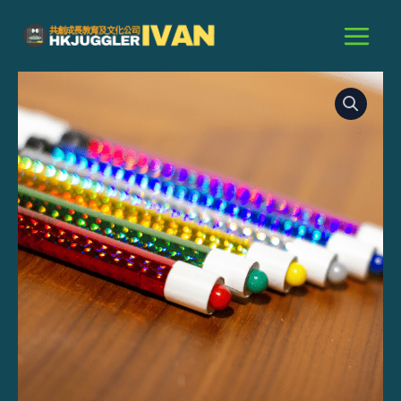
跳
至
主
價
轉
要
碟
格
內
表
範
演
容
手
圍：
工
$80.00
木
到
棍
數
$99.00
量