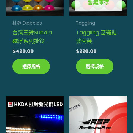
暫無庫存
種
種
款
款
式。
式。
扯鈴 Diabolos
Taggling
可
可
台灣三鈴Sundia
Taggling 基礎拋
在
在
磁浮系列扯鈴
波套裝
產
產
$
420.00
$
220.00
品
品
頁
頁
選擇規格
選擇規格
面
面
選
選
擇
擇
此
此
選
選
產
產
項
項
品
品
有
有