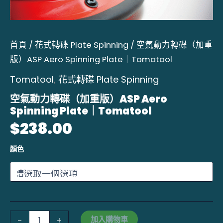
首頁
/
花式轉碟 Plate Spinning
/ 空氣動力轉碟（加重
版）ASP Aero Spinning Plate｜Tomatool
Tomatool
,
花式轉碟 Plate Spinning
空氣動力轉碟（加重版）ASP Aero
Spinning Plate｜Tomatool
$
238.00
顏色
加入購物車
-
+