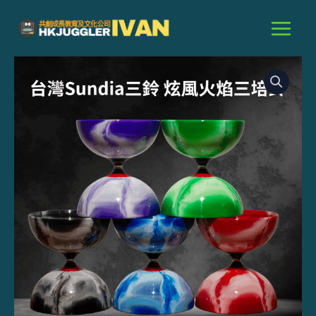
跳
至
主
台
要
灣
內
三
鈴
容
Sundia
炫
風
火
焰
三
培
鈴
-
扯
鈴
數
量