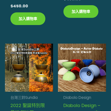
$
450.00
加入購物車
加入購物車
此
產
品
有
多
種
款
式。
台灣三鈴Sundia
Diabolo Design
可
2022 聖誕特別限
Diabolo Design –