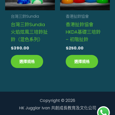
種
種
款
款
式。
式。
台灣三鈴Sundia
香港扯鈴協會
可
可
台灣三鈴Sundia
香港扯鈴協會
在
在
火焰炫風三培鈴扯
HKDA基礎三培鈴
產
產
鈴（混色系列）
– 初階扯鈴
品
品
$
390.00
$
250.00
頁
頁
面
面
選擇規格
選擇規格
選
選
擇
擇
選
選
項
項
Copyright © 2026
HK Jugglar Ivan 共創成長教育及文化公司