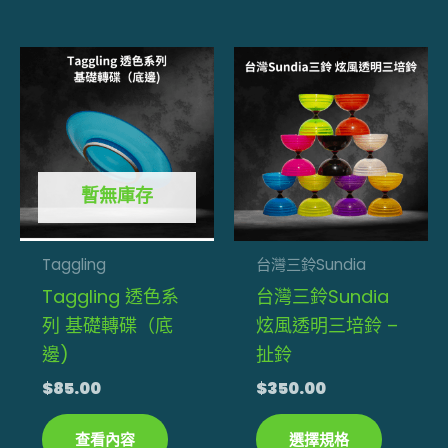
選
擇
此
選
產
項
品
有
多
暫無庫存
種
款
式。
Taggling
台灣三鈴Sundia
可
Taggling 透色系
台灣三鈴Sundia
在
列 基礎轉碟（底
炫風透明三培鈴 –
產
邊)
扯鈴
品
$
85.00
$
350.00
頁
面
查看內容
選擇規格