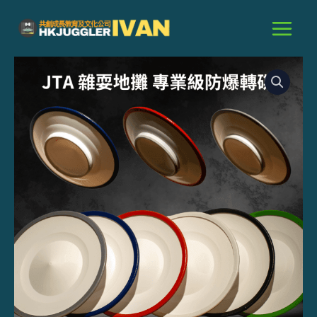
跳
至
主
250g
要
專
內
業
級
容
防
爆
轉
碟
數
量