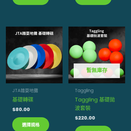
選
擇
選
此
此
項
產
產
品
品
有
有
多
多
暫無庫存
種
種
款
款
式。
式。
JTA雜耍地攤
Taggling
可
可
基礎轉碟
Taggling 基礎拋
在
在
波套裝
$
80.00
產
產
$
220.00
品
品
選擇規格