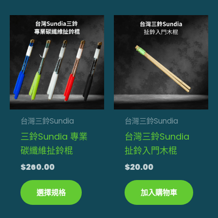
此
產
品
有
多
種
款
式。
台灣三鈴Sundia
台灣三鈴Sundia
可
三鈴Sundia 專業
台灣三鈴Sundia
在
碳纖維扯鈴棍
扯鈴入門木棍
產
$
260.00
$
20.00
品
頁
選擇規格
加入購物車
面