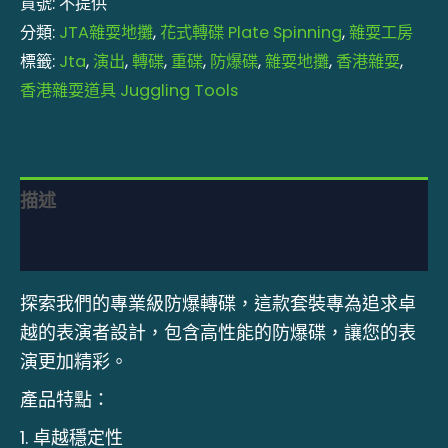
貨號:
不提供
分類:
JTA雜耍地攤
,
花式轉碟 Plate Spinning
,
雜耍工房
標籤:
Jta
,
演出
,
轉碟
,
重碟
,
防爆碟
,
雜耍地攤
,
香港雜耍
,
香港雜耍道具 Juggling Tools
描述
額外資訊
探索我們的專業級防爆轉碟，這款套裝專為追求卓
越的表演者設計，包含高性能的防爆碟，讓您的表
演更加精彩。
產品特點：
1. 卓越穩定性