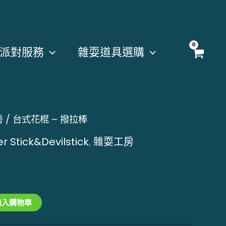
派對服務
雜耍道具選購
房
/ 台式花棍 – 撥拉棒
tick&Devilstick
,
雜耍工房
加入購物車