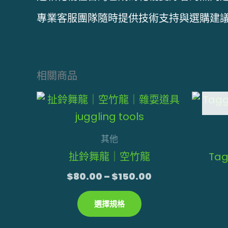
專業客服團隊隨時提供技術支持與選購建
相關商品
價
此
格
產
範
品
圍：
其他
$80.00
有
到
扯鈴舞龍｜空竹龍
Ta
多
$150.00
$
80.00
–
$
150.00
種
款
選擇規格
式。