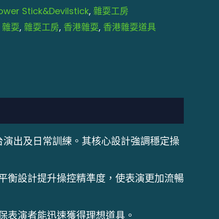
r Stick&Devilstick
,
雜耍工房
,
雜耍
,
雜耍工房
,
香港雜耍
,
香港雜耍道具
台演出及日常訓練。其核心設計強調穩定操
平衡設計提升操控精準度，使表演更加流暢
保表演者能迅速獲得理想道具。