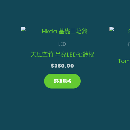
可
在
產
此
品
產
頁
LED
品
面
天風空竹 半亮LED扯鈴棍
有
選
Tom
$
380.00
多
擇
種
選
選擇規格
款
項
式。
可
在
產