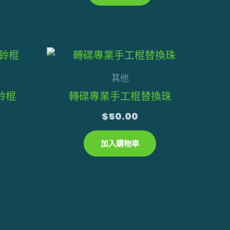
可
可
在
在
產
產
此
品
品
產
頁
頁
其他
品
面
面
鈴棍
轉碟專業手工棍替換珠
有
選
選
$
50.00
多
擇
擇
種
選
選
加入購物車
款
項
項
式。
可
在
產