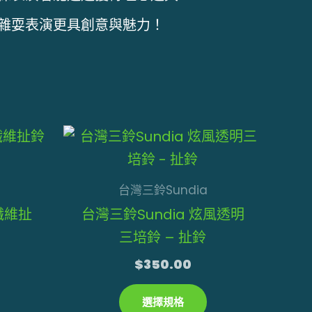
雜耍表演更具創意與魅力！
此
此
產
產
品
品
台灣三鈴Sundia
有
有
纖維扯
台灣三鈴Sundia 炫風透明
多
多
三培鈴 – 扯鈴
種
種
$
350.00
款
款
式。
式。
選擇規格