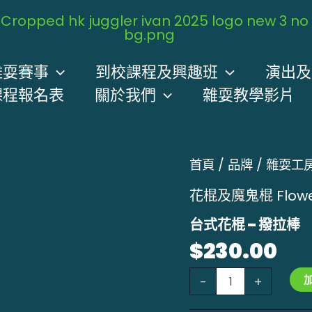
雜耍賽事
到校課程及興趣班
演出及
課程報名表
關於我們
雜耍教學影片
台
首頁
/
品牌
/
雜耍工
式
花
花棍及魔鬼棍 Flower S
棍
-
台式花棍 – 撥拉棒
撥
拉
$
230.00
棒
數
-
+
量