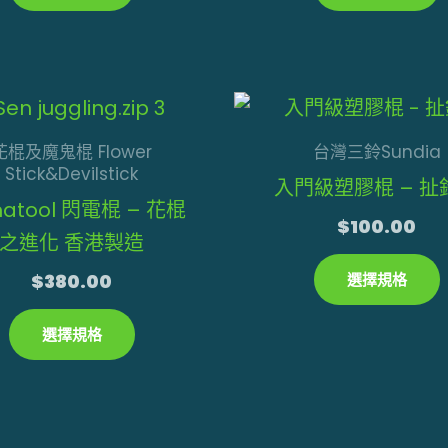
此
產
花棍及魔鬼棍 Flower
台灣三鈴Sundia
品
Stick&Devilstick
入門級塑膠棍 – 扯
有
atool 閃電棍 – 花棍
$
100.00
多
之進化 香港製造
種
$
380.00
選擇規格
款
選擇規格
式。
可
在
產