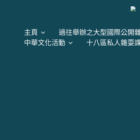
跳
至
主
主頁
過往舉辦之大型國際公開
要
中華文化活動
十八區私人雜耍
內
容