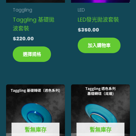
款
式。
Taggling
LED
可
Taggling 基礎拋
LED發光拋波套裝
在
波套裝
$
350.00
產
$
220.00
品
加入購物車
頁
選擇規格
面
選
擇
選
項
暫無庫存
暫無庫存