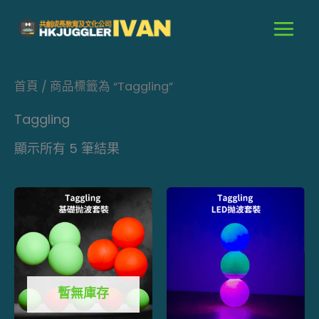
跳
至
主
要
首頁
/ 商品標籤為 “Taggling”
內
容
Taggling
顯示所有 5 筆結果
此
產
品
有
多
暫無庫存
種