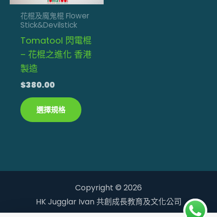
款
式。
花棍及魔鬼棍 Flower
Stick&Devilstick
可
Tomatool 閃電棍
在
– 花棍之進化 香港
產
製造
品
頁
$
380.00
面
選擇規格
選
擇
選
項
Copyright © 2026
HK Jugglar Ivan 共創成長教育及文化公司