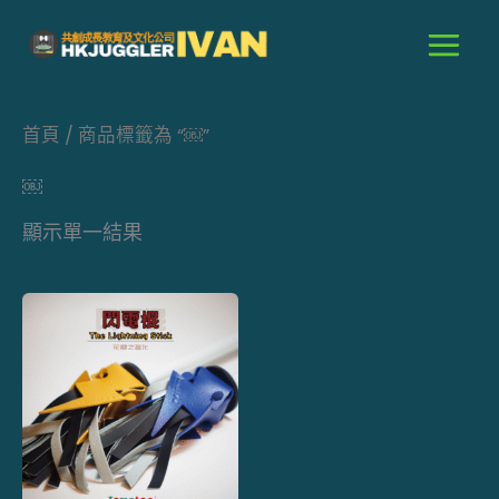
跳
至
主
要
首頁
/ 商品標籤為 “￼”
內
容
￼
顯示單一結果
此
產
品
有
多
種