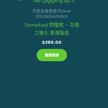
此
產
花棍及魔鬼棍 Flower
品
Stick&Devilstick
有
Tomatool 閃電棍 – 花棍
多
之進化 香港製造
種
$
380.00
款
選擇規格
式。
可
在
產
品
頁
面