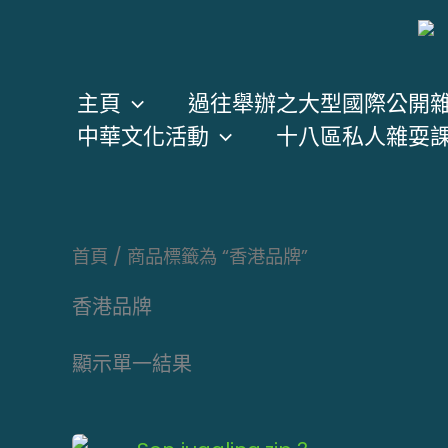
跳
至
主
主頁
過往舉辦之大型國際公開
要
中華文化活動
十八區私人雜耍
內
容
首頁
/ 商品標籤為 “香港品牌”
香港品牌
顯示單一結果