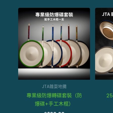
此
產
品
有
多
種
款
式。
可
在
JTA雜耍地攤
產
專業級防爆轉碟套裝（防
2
品
爆碟+手工木棍）
頁