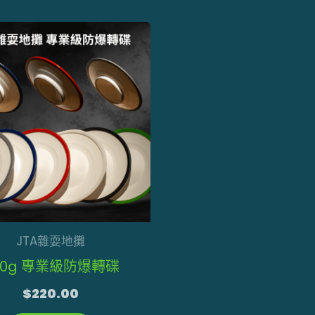
此
產
品
有
多
種
款
式。
可
在
JTA雜耍地攤
產
50g 專業級防爆轉碟
品
$
220.00
頁