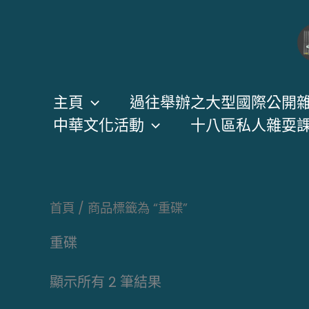
跳
至
主
要
內
主頁
過往舉辦之大型國際公開
容
中華文化活動
十八區私人雜耍
首頁
/ 商品標籤為 “重碟”
重碟
顯示所有 2 筆結果