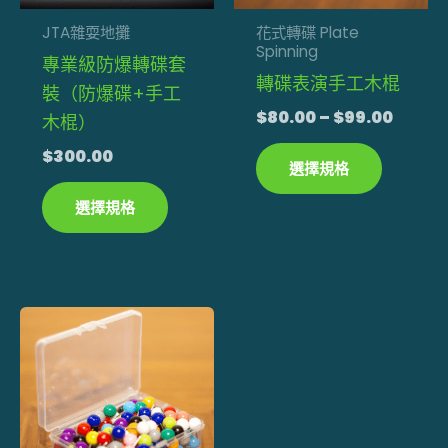
款
款
式。
式。
JTA雜耍地攤
花式轉碟 Plate
Spinning
可
可
專業級防爆轉碟套
轉碟表演手工木棍
在
在
裝（防爆碟+手工
產
產
$
80.00
–
$
99.00
木棍）
品
品
$
300.00
選擇規格
頁
頁
面
面
選擇規格
選
選
擇
擇
選
選
項
項