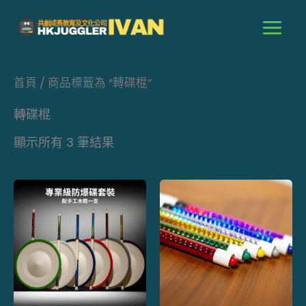
跳
至
主
要
首頁
/ 商品標籤為 “轉碟棍”
內
容
轉碟棍
顯示所有 3 筆結果
價
此
此
格
產
產
範
品
品
圍：
$80.0
有
有
到
多
多
$99.0
種
種