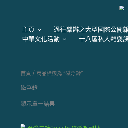
跳
至
主
主頁
過往舉辦之大型國際公開
要
中華文化活動
十八區私人雜耍
內
容
首頁
/ 商品標籤為 “磁浮鈴”
磁浮鈴
顯示單一結果