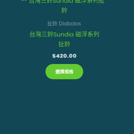
此
產
品
扯鈴 Diabolos
有
台灣三鈴Sundia 磁浮系列
多
扯鈴
種
$
420.00
款
式。
選擇規格
可
在
產
品
頁
面