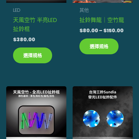
款
款
式。
式。
LED
其他
可
可
天風空竹 半亮LED
扯鈴舞龍｜空竹龍
在
在
扯鈴棍
$
80.00
–
$
150.00
產
產
$
380.00
品
品
選擇規格
頁
頁
選擇規格
面
面
選
選
擇
擇
此
選
選
產
項
項
品
有
多
種