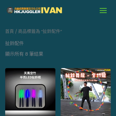
跳
至
主
要
首頁
/ 商品標籤為 “扯鈴配件”
內
容
扯鈴配件
顯示所有 8 筆結果
價
此
此
格
產
產
範
品
品
圍：
$80.0
有
有
到
多
多
$150.
種
種