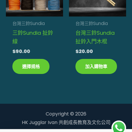
種
款
式。
台灣三鈴Sundia
台灣三鈴Sundia
可
三鈴Sundia 扯鈴
台灣三鈴Sundia
在
線
扯鈴入門木棍
產
$
90.00
$
20.00
品
頁
選擇規格
加入購物車
面
選
擇
選
項
Copyright © 2026
HK Jugglar Ivan 共創成長教育及文化公司