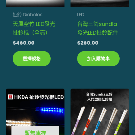
款
式。
扯鈴 Diabolos
LED
可
天風空竹 LED發光
台灣三鈴sundia
在
扯鈴棍（全亮）
發光LED扯鈴配件
產
$
460.00
$
260.00
品
頁
選擇規格
加入購物車
面
選
擇
此
此
選
產
產
項
品
品
有
有
多
多
暫無庫存