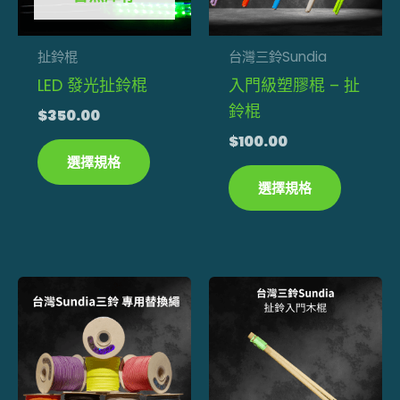
種
種
款
款
式。
式。
扯鈴棍
台灣三鈴Sundia
可
可
LED 發光扯鈴棍
入門級塑膠棍 – 扯
在
在
鈴棍
$
350.00
產
產
$
100.00
品
品
選擇規格
頁
頁
選擇規格
面
面
選
選
擇
擇
此
選
選
產
項
項
品
有
多