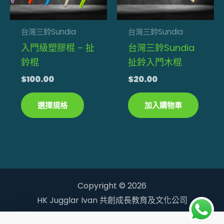
種
款
式。
台灣三鈴Sundia
台灣三鈴Sundia
可
入門級塑膠棍 – 扯
台灣三鈴Sundia
在
鈴棍
扯鈴入門木棍
產
$
100.00
$
20.00
品
頁
選擇規格
加入購物車
面
選
擇
選
項
Copyright © 2026
HK Jugglar Ivan 共創成長教育及文化公司