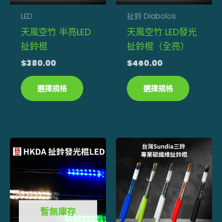
款
款
式。
式。
LED
扯鈴 Diabolos
可
可
天風空竹 半亮LED
天風空竹 LED發光
在
在
扯鈴棍
扯鈴棍（全亮）
產
產
$
380.00
$
460.00
品
品
頁
頁
選擇規格
選擇規格
面
面
選
選
擇
擇
此
此
選
選
產
產
項
項
品
品
有
有
多
多
暫無庫存
種
種