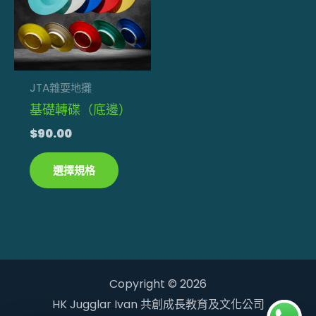
有
多
種
款
式。
JTA雜耍地攤
可
基礎轉碟（底邊）
在
$
90.00
產
品
選擇規格
頁
面
選
擇
選
Copyright © 2026
項
HK Jugglar Ivan 共創成長教育及文化公司