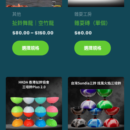
款
款
式。
式。
其他
雜耍工房
可
可
扯鈴舞龍｜空竹龍
雜耍磚（單個）
在
在
$
80.00
–
$
150.00
$
60.00
產
產
品
品
選擇規格
選擇規格
頁
頁
面
面
選
選
此
此
擇
擇
產
產
選
選
品
品
項
項
有
有
多
多
種
種