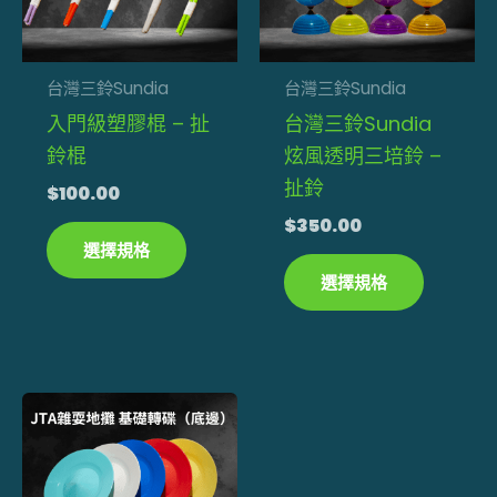
種
種
款
款
式。
式。
台灣三鈴Sundia
台灣三鈴Sundia
可
可
入門級塑膠棍 – 扯
台灣三鈴Sundia
在
在
鈴棍
炫風透明三培鈴 –
產
產
扯鈴
$
100.00
品
品
$
350.00
頁
頁
選擇規格
面
面
選擇規格
選
選
擇
擇
選
選
此
項
項
產
品