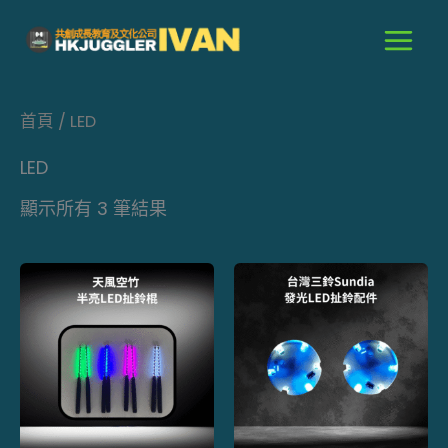
跳
至
主
要
首頁
/ LED
內
容
LED
顯示所有 3 筆結果
此
產
品
有
多
種