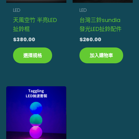
款
式。
LED
LED
可
天風空竹 半亮LED
台灣三鈴sundia
在
扯鈴棍
發光LED扯鈴配件
產
$
380.00
$
260.00
品
頁
選擇規格
加入購物車
面
選
擇
選
項