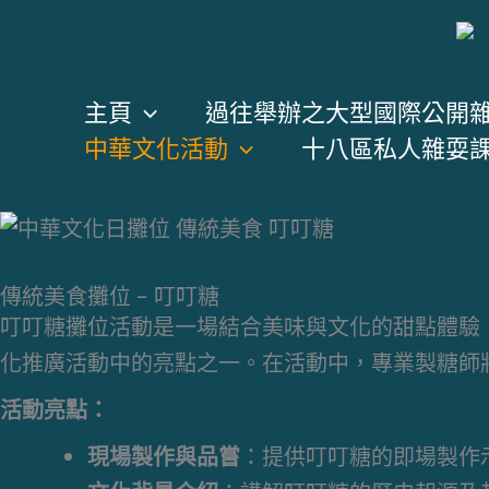
跳
至
主
主頁
過往舉辦之大型國際公開
要
中華文化活動
十八區私人雜耍
內
容
傳統美食攤位 - 叮叮糖
叮叮糖攤位活動是一場結合美味與文化的甜點體驗
化推廣活動中的亮點之一。在活動中，專業製糖師
活動亮點：
現場製作與品嘗
：提供叮叮糖的即場製作