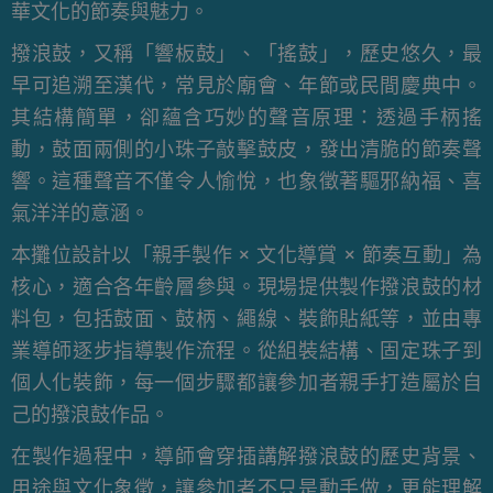
華文化的節奏與魅力。
撥浪鼓，又稱「響板鼓」、「搖鼓」，歷史悠久，最
早可追溯至漢代，常見於廟會、年節或民間慶典中。
其結構簡單，卻蘊含巧妙的聲音原理：透過手柄搖
動，鼓面兩側的小珠子敲擊鼓皮，發出清脆的節奏聲
響。這種聲音不僅令人愉悅，也象徵著驅邪納福、喜
氣洋洋的意涵。
本攤位設計以「親手製作 × 文化導賞 × 節奏互動」為
核心，適合各年齡層參與。現場提供製作撥浪鼓的材
料包，包括鼓面、鼓柄、繩線、裝飾貼紙等，並由專
業導師逐步指導製作流程。從組裝結構、固定珠子到
個人化裝飾，每一個步驟都讓參加者親手打造屬於自
己的撥浪鼓作品。
在製作過程中，導師會穿插講解撥浪鼓的歷史背景、
用途與文化象徵，讓參加者不只是動手做，更能理解