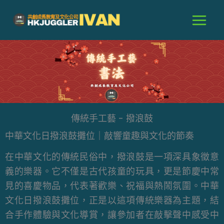
跳
至
主
要
內
容
傳統手工藝 - 撥浪鼓
中華文化日撥浪鼓攤位｜敲響童趣與文化的節奏
在中華文化的傳統民俗中，撥浪鼓是一項深具象徵意
義的樂器。它不僅是古代孩童的玩具，更是節慶中常
見的喜慶物品，代表著歡樂、祝福與熱鬧氛圍。中華
文化日撥浪鼓攤位，正是以這項傳統樂器為主題，結
合手作體驗與文化導賞，讓參加者在敲擊聲中感受中