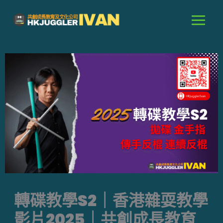
跳
至
主
要
內
容
轉碟教學S2｜香港雜耍教學
影片2025｜共創成長教育