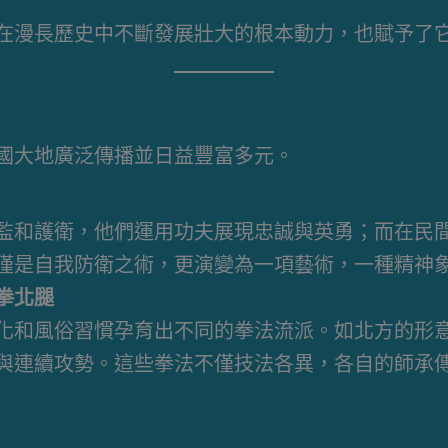
在漫長歷史中不斷發展壯大的根本動力，也賦予了
國大地廣泛傳播並日益豐富多元。
監和護衛，他們運用功夫展現忠誠與英勇；而在民
僅是自我防衛之術，更演變為一項藝術，一種精神
拳北腿
化和風俗習慣孕育出不同的拳法流派。如北方的形
與連續攻勢。這些拳法不僅技法各異，各自的師承