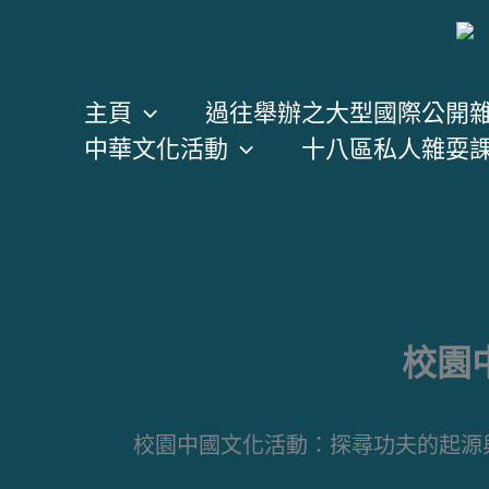
跳
至
主
主頁
過往舉辦之大型國際公開
要
中華文化活動
十八區私人雜耍
內
容
校園
校園中國文化活動：探尋功夫的起源