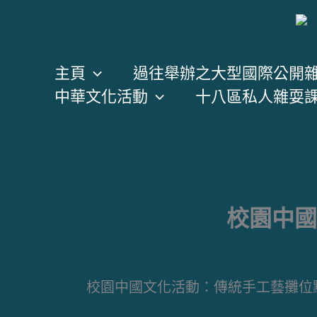
跳
至
主
主頁
過往舉辦之大型國際公開
要
中華文化活動
十八區私人雜耍
內
容
校園中國
校園中國文化活動：傳統手工藝攤位